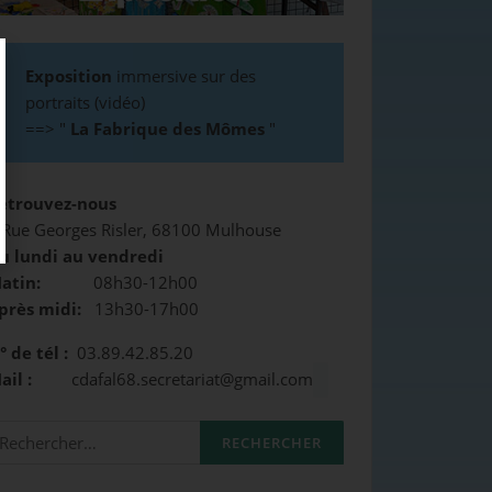
Exposition
immersive sur des
portraits (vidéo)
==>
"
La Fabrique des Mômes
"
etrouvez-nous
 Rue Georges Risler, 68100 Mulhouse
u lundi au vendredi
atin:
08h30-12h00
près midi:
13h30-17h00
° de tél :
03.89.42.85.20
Mail :
cdafal68.secretariat@gmail.com