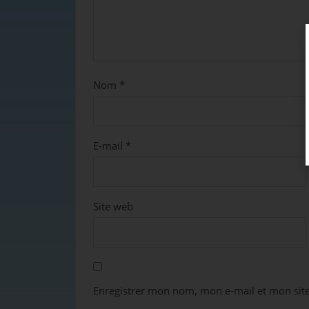
Nom
*
E-mail
*
Site web
Enregistrer mon nom, mon e-mail et mon sit