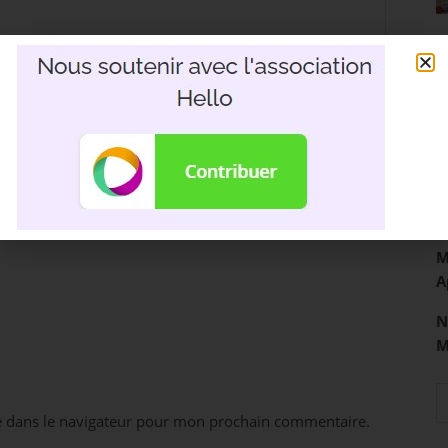
R
3
D
M
A
N
e dans le navigateur pour mon prochain commentaire.