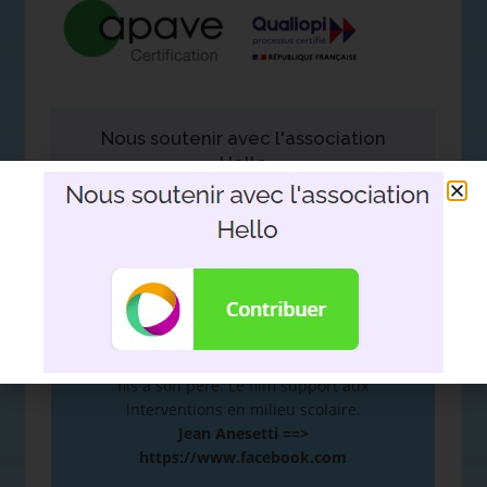
Nous soutenir avec l'association
Hello
DEVOIR DE MÉMOIRE
:
De la mémoire à la plume. Hommage d’un
fils à son père. Le film support aux
interventions en milieu scolaire.
Jean Anesetti ==>
https://www.facebook.com