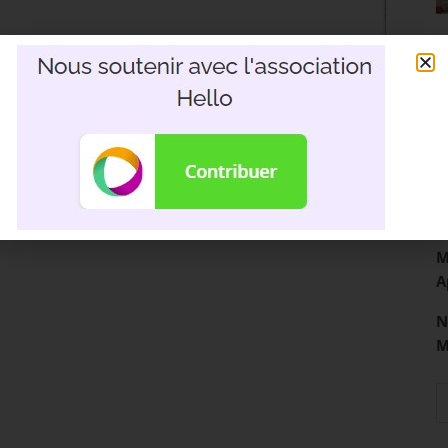
R
3
D
M
A
N