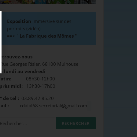
Exposition
immersive sur des
portraits (vidéo)
==>
"
La Fabrique des Mômes
"
etrouvez-nous
 Rue Georges Risler, 68100 Mulhouse
u lundi au vendredi
atin:
08h30-12h00
près midi:
13h30-17h00
° de tél :
03.89.42.85.20
Mail :
cdafal68.secretariat@gmail.com