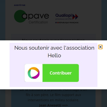
Nous soutenir avec l'association
Hello
DEVOIR DE MÉMOIRE
:
De la mémoire à la plume. Hommage d’un
fils à son père. Le film support aux
interventions en milieu scolaire.
Jean Anesetti ==>