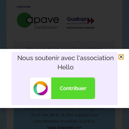
Nous soutenir avec l'association
Hello
DEVOIR DE MÉMOIRE
:
De la mémoire à la plume. Hommage d’un
fils à son père. Le film support aux
interventions en milieu scolaire.
Jean Anesetti ==>