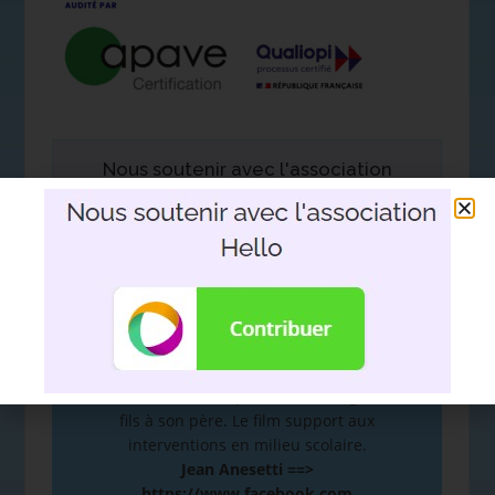
Nous soutenir avec l'association
Hello
DEVOIR DE MÉMOIRE
:
De la mémoire à la plume. Hommage d’un
fils à son père. Le film support aux
interventions en milieu scolaire.
Jean Anesetti ==>
https://www.facebook.com