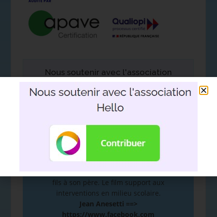
Nous soutenir avec l'association
Hello
DEVOIR DE MÉMOIRE
:
De la mémoire à la plume. Hommage d’un
fils à son père. Le film support aux
interventions en milieu scolaire.
Jean Anesetti ==>
https://www.facebook.com