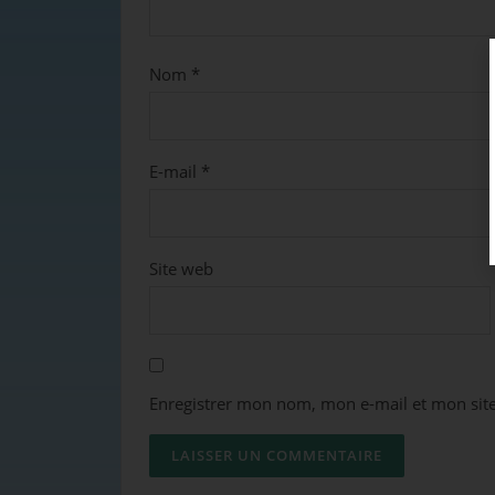
Nom
*
E-mail
*
Site web
Enregistrer mon nom, mon e-mail et mon sit