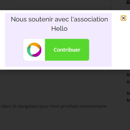
R
3
D
M
A
N
e dans le navigateur pour mon prochain commentaire.