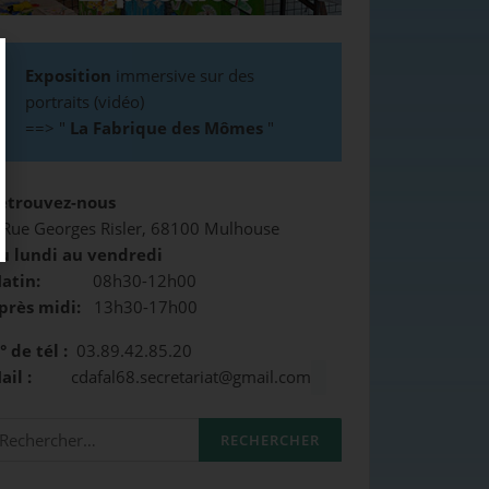
Exposition
immersive sur des
portraits (vidéo)
==>
"
La Fabrique des Mômes
"
etrouvez-nous
 Rue Georges Risler, 68100 Mulhouse
u lundi au vendredi
atin:
08h30-12h00
près midi:
13h30-17h00
° de tél :
03.89.42.85.20
Mail :
cdafal68.secretariat@gmail.com