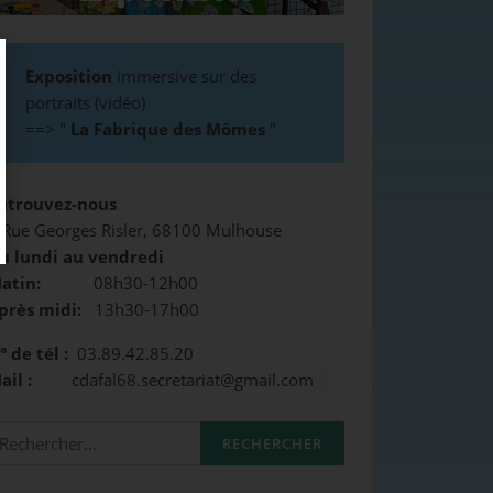
Exposition
immersive sur des
portraits (vidéo)
==>
"
La Fabrique des Mômes
"
etrouvez-nous
 Rue Georges Risler, 68100 Mulhouse
u lundi au vendredi
atin:
08h30-12h00
près midi:
13h30-17h00
° de tél :
03.89.42.85.20
Mail :
cdafal68.secretariat@gmail.com