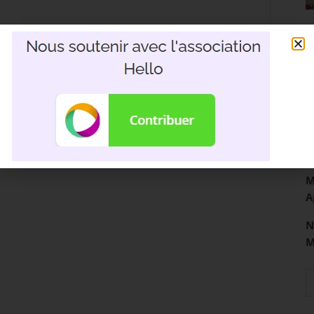
R
3
D
M
A
N