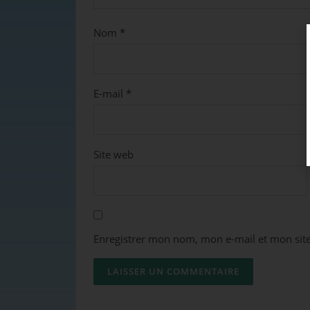
Nom
*
E-mail
*
Site web
Enregistrer mon nom, mon e-mail et mon sit