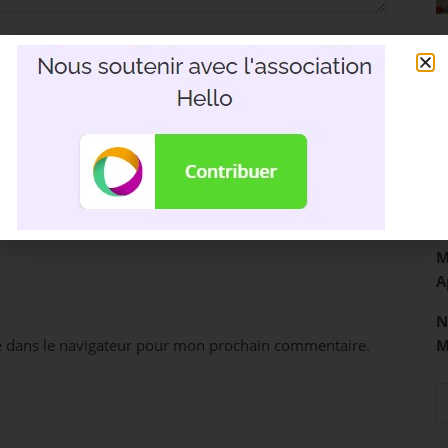
R
3
D
M
A
N
e dans le navigateur pour mon prochain commentaire.