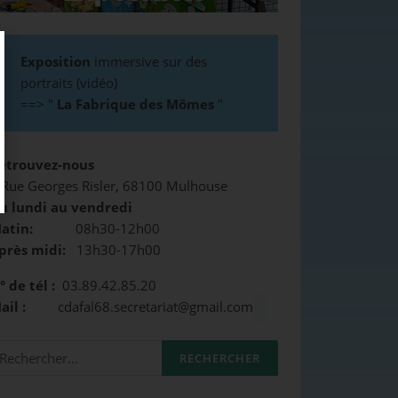
Exposition
immersive sur des
portraits (vidéo)
==>
"
La Fabrique des Mômes
"
etrouvez-nous
 Rue Georges Risler, 68100 Mulhouse
u lundi au vendredi
atin:
08h30-12h00
près midi:
13h30-17h00
° de tél :
03.89.42.85.20
Mail :
cdafal68.secretariat@gmail.com