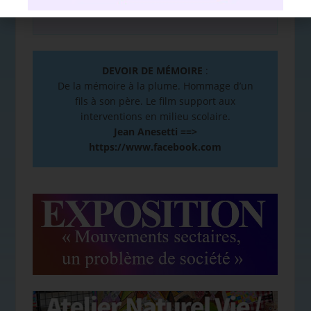
DEVOIR DE MÉMOIRE
:
De la mémoire à la plume. Hommage d’un
fils à son père. Le film support aux
interventions en milieu scolaire.
Jean Anesetti ==>
https://www.facebook.com