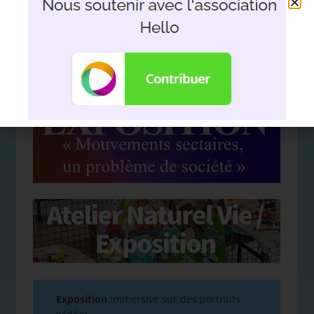
fils à son père. Le film support aux
interventions en milieu scolaire.
Jean Anesetti ==>
https://www.facebook.com
Exposition
immersive sur des portraits