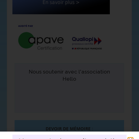
Nous soutenir avec l'association
Hello
DEVOIR DE MÉMOIRE
:
De la mémoire à la plume. Hommage d’un