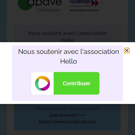
Nous soutenir avec l'association
Hello
DEVOIR DE MÉMOIRE
:
De la mémoire à la plume. Hommage d’un
fils à son père. Le film support aux
interventions en milieu scolaire.
Jean Anesetti ==>
https://www.facebook.com