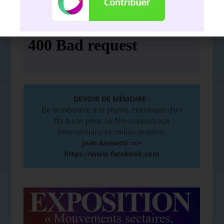
Nous soutenir avec l'association
Hello
DEVOIR DE MÉMOIRE
:
De la mémoire à la plume. Hommage d’un
fils à son père. Le film support aux
interventions en milieu scolaire.
Jean Anesetti ==>
https://www.facebook.com