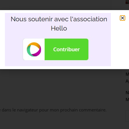
R
3
D
M
A
N
e dans le navigateur pour mon prochain commentaire.