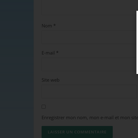
Nom
*
E-mail
*
Site web
Enregistrer mon nom, mon e-mail et mon sit