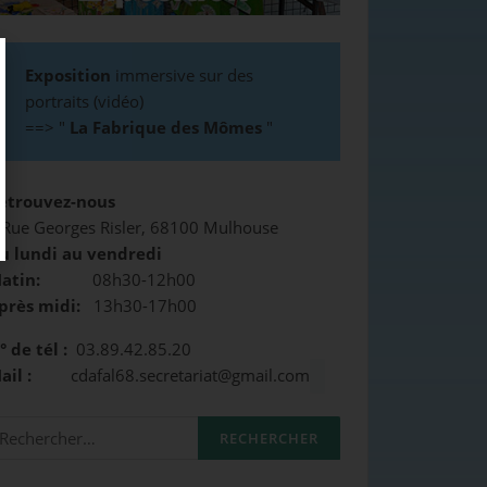
Exposition
immersive sur des
portraits (vidéo)
==>
"
La Fabrique des Mômes
"
etrouvez-nous
 Rue Georges Risler, 68100 Mulhouse
u lundi au vendredi
atin:
08h30-12h00
près midi:
13h30-17h00
° de tél :
03.89.42.85.20
Mail :
cdafal68.secretariat@gmail.com