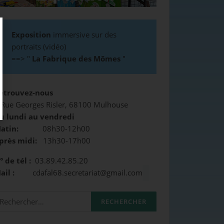
Exposition
immersive sur des
portraits (vidéo)
==>
"
La Fabrique des Mômes
"
etrouvez-nous
 Rue Georges Risler, 68100 Mulhouse
u lundi au vendredi
atin:
08h30-12h00
près midi:
13h30-17h00
° de tél :
03.89.42.85.20
Mail :
cdafal68.secretariat@gmail.com