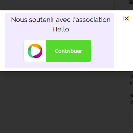
R
3
D
M
A
N