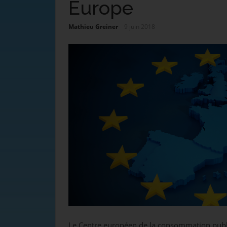
Europe
Mathieu Greiner
9 juin 2018
Le Centre européen de la consommation publie