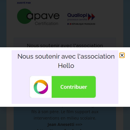
Nous soutenir avec l'association
Hello
DEVOIR DE MÉMOIRE
:
De la mémoire à la plume. Hommage d’un
fils à son père. Le film support aux
interventions en milieu scolaire.
Jean Anesetti ==>