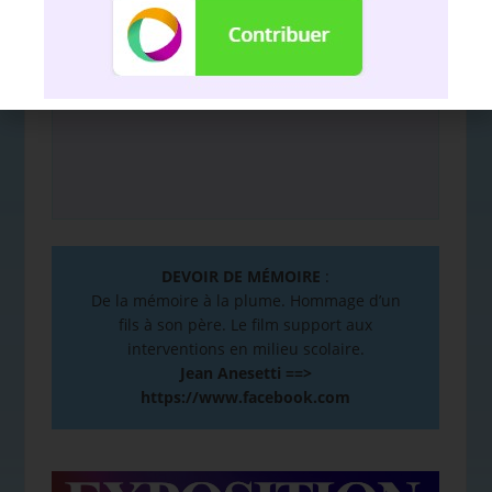
Nous soutenir avec l'association
Hello
DEVOIR DE MÉMOIRE
:
De la mémoire à la plume. Hommage d’un
fils à son père. Le film support aux
interventions en milieu scolaire.
Jean Anesetti ==>
https://www.facebook.com