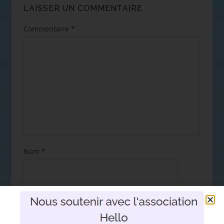
LAISSER UN COMMENTAIRE
Commentaire
*
Nom
*
E-mail
*