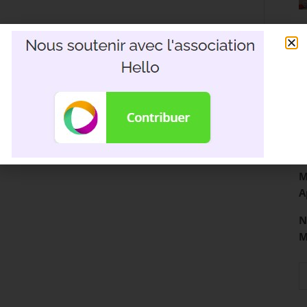
R
3
D
M
A
N