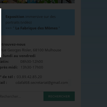
Exposition
immersive sur des
portraits (vidéo)
==>
"
La Fabrique des Mômes
"
etrouvez-nous
 Rue Georges Risler, 68100 Mulhouse
u lundi au vendredi
atin:
08h30-12h00
près midi:
13h30-17h00
° de tél :
03.89.42.85.20
Mail :
cdafal68.secretariat@gmail.com