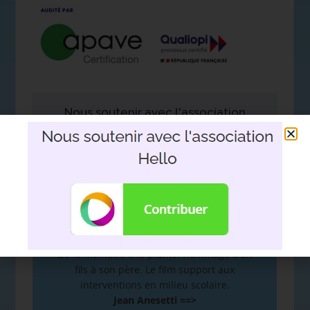
Nous soutenir avec l'association
Hello
DEVOIR DE MÉMOIRE
:
De la mémoire à la plume. Hommage d’un
fils à son père. Le film support aux
interventions en milieu scolaire.
Jean Anesetti ==>