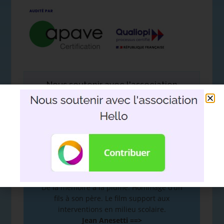
Nous soutenir avec l'association
Hello
DEVOIR DE MÉMOIRE
:
De la mémoire à la plume. Hommage d’un
fils à son père. Le film support aux
interventions en milieu scolaire.
Jean Anesetti ==>