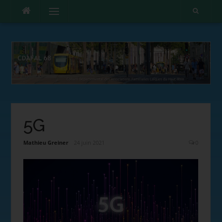
Menu
5G
Mathieu Greiner
24 juin 2021
0