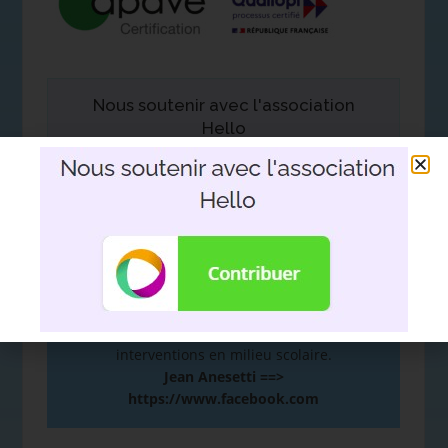
Nous soutenir avec l'association
Hello
DEVOIR DE MÉMOIRE
:
De la mémoire à la plume. Hommage d’un
fils à son père. Le film support aux
interventions en milieu scolaire.
Jean Anesetti ==>
https://www.facebook.com