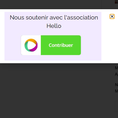
R
3
D
M
A
N