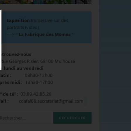
Exposition
immersive sur des
portraits (vidéo)
==>
"
La Fabrique des Mômes
"
etrouvez-nous
 Rue Georges Risler, 68100 Mulhouse
u lundi au vendredi
atin:
08h30-12h00
près midi:
13h30-17h00
° de tél :
03.89.42.85.20
Mail :
cdafal68.secretariat@gmail.com