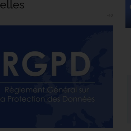
elles
0