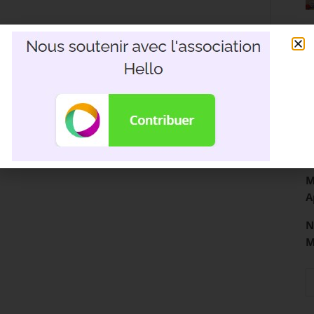
R
3
D
M
A
N