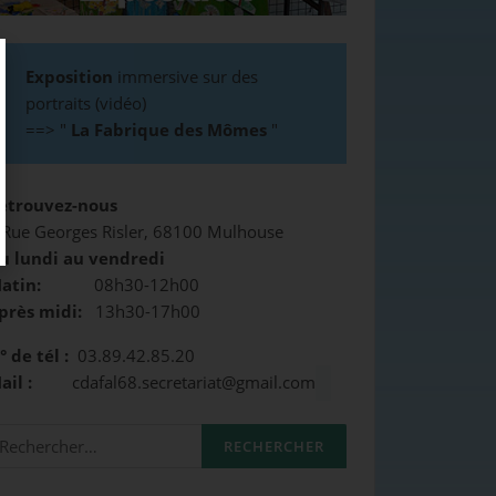
Exposition
immersive sur des
portraits (vidéo)
==>
"
La Fabrique des Mômes
"
etrouvez-nous
 Rue Georges Risler, 68100 Mulhouse
u lundi au vendredi
atin:
08h30-12h00
près midi:
13h30-17h00
° de tél :
03.89.42.85.20
Mail :
cdafal68.secretariat@gmail.com