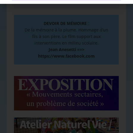
DEVOIR DE MÉMOIRE
:
De la mémoire à la plume. Hommage d’un
fils à son père. Le film support aux
interventions en milieu scolaire.
Jean Anesetti ==>
https://www.facebook.com