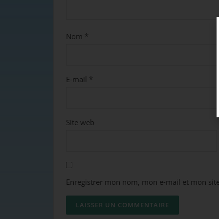
Nom
*
E-mail
*
Site web
Enregistrer mon nom, mon e-mail et mon sit