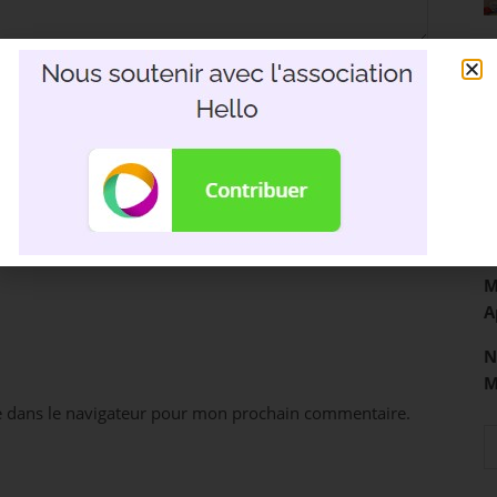
R
3
D
M
A
N
e dans le navigateur pour mon prochain commentaire.