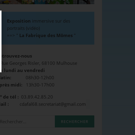
Exposition
immersive sur des
portraits (vidéo)
==>
"
La Fabrique des Mômes
"
etrouvez-nous
 Rue Georges Risler, 68100 Mulhouse
u lundi au vendredi
atin:
08h30-12h00
près midi:
13h30-17h00
° de tél :
03.89.42.85.20
Mail :
cdafal68.secretariat@gmail.com