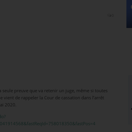
0
a seule preuve que va retenir un juge, même si toutes
que vient de rappeler la Cour de cassation dans l’arrêt
ai 2020.
do?
000041914568&fastReqId=758018350&fastPos=4