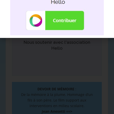
Nous soutenir avec l'association
Hello
DEVOIR DE MÉMOIRE
:
De la mémoire à la plume. Hommage d’un
fils à son père. Le film support aux
interventions en milieu scolaire.
Jean Anesetti ==>