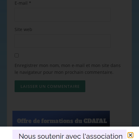
E-mail
*
Site web
Enregistrer mon nom, mon e-mail et mon site dans
le navigateur pour mon prochain commentaire.