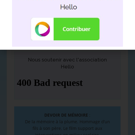
Nous soutenir avec l'association
Hello
DEVOIR DE MÉMOIRE
:
De la mémoire à la plume. Hommage d’un
fils à son père. Le film support aux
interventions en milieu scolaire.