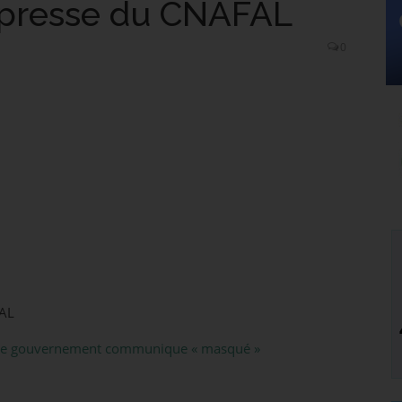
presse du CNAFAL
0
FAL
 : le gouvernement communique « masqué »