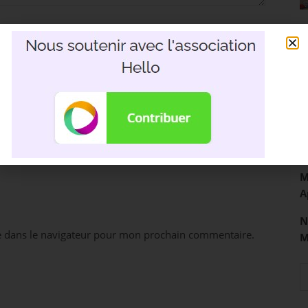
R
3
D
M
A
N
e dans le navigateur pour mon prochain commentaire.