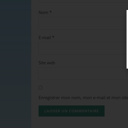
Nom
*
E-mail
*
Site web
Enregistrer mon nom, mon e-mail et mon sit