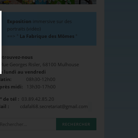
Exposition
immersive sur des
portraits (vidéo)
==>
"
La Fabrique des Mômes
"
etrouvez-nous
 Rue Georges Risler, 68100 Mulhouse
u lundi au vendredi
atin:
08h30-12h00
près midi:
13h30-17h00
° de tél :
03.89.42.85.20
Mail :
cdafal68.secretariat@gmail.com