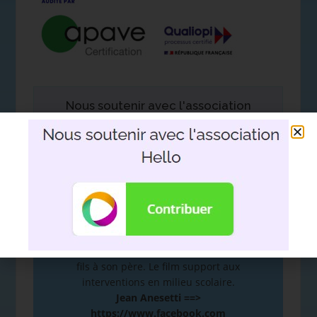
Nous soutenir avec l'association
Hello
DEVOIR DE MÉMOIRE
:
De la mémoire à la plume. Hommage d’un
fils à son père. Le film support aux
interventions en milieu scolaire.
Jean Anesetti ==>
https://www.facebook.com