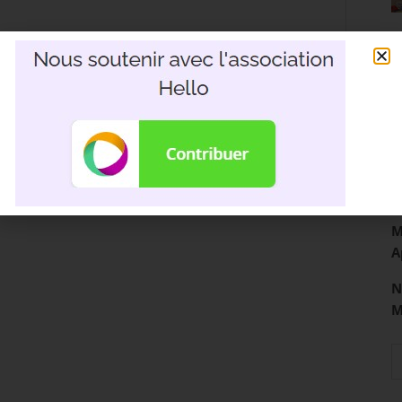
R
3
D
M
A
N