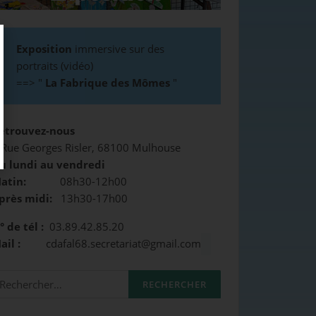
Exposition
immersive sur des
portraits (vidéo)
==>
"
La Fabrique des Mômes
"
etrouvez-nous
 Rue Georges Risler, 68100 Mulhouse
u lundi au vendredi
atin:
08h30-12h00
près midi:
13h30-17h00
° de tél :
03.89.42.85.20
Mail :
cdafal68.secretariat@gmail.com