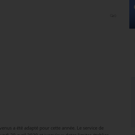
0
evenus a été adapté pour cette année. Le service de
undi 20 avril 2020 et jusqu’aux dates limites établies