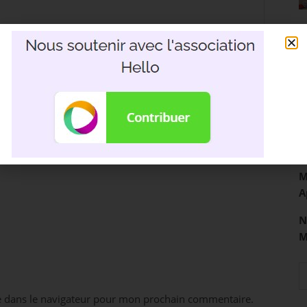
R
3
D
M
A
N
e dans le navigateur pour mon prochain commentaire.