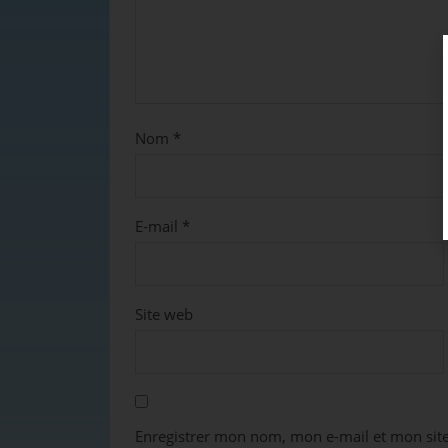
Nom
*
E-mail
*
Site web
Enregistrer mon nom, mon e-mail et mon sit