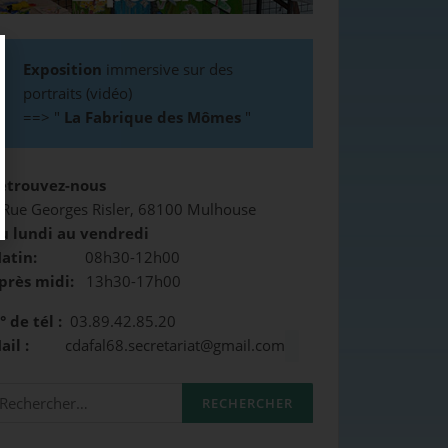
Exposition
immersive sur des
portraits (vidéo)
==>
"
La Fabrique des Mômes
"
etrouvez-nous
 Rue Georges Risler, 68100 Mulhouse
u lundi au vendredi
atin:
08h30-12h00
près midi:
13h30-17h00
° de tél :
03.89.42.85.20
Mail :
cdafal68.secretariat@gmail.com