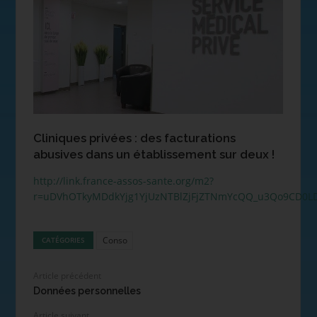
Cliniques privées : des facturations
abusives dans un établissement sur deux !
http://link.france-assos-sante.org/m2?
r=uDVhOTkyMDdkYjg1YjUzNTBlZjFjZTNmYcQQ_u3Qo9CD0L
Conso
CATÉGORIES
Article précédent
Données personnelles
Article suivant