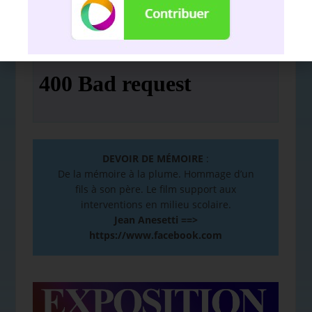
Nous soutenir avec l'association
Hello
DEVOIR DE MÉMOIRE
:
De la mémoire à la plume. Hommage d’un
fils à son père. Le film support aux
interventions en milieu scolaire.
Jean Anesetti ==>
https://www.facebook.com