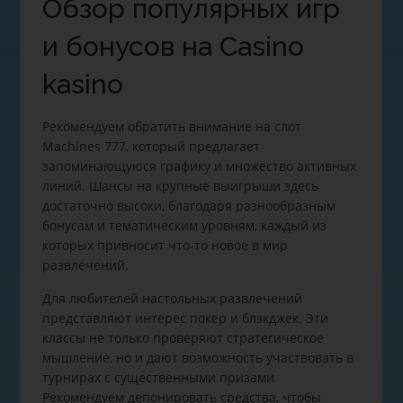
Обзор популярных игр
и бонусов на Casino
kasino
Рекомендуем обратить внимание на слот
Machines 777, который предлагает
запоминающуюся графику и множество активных
линий. Шансы на крупные выигрыши здесь
достаточно высоки, благодаря разнообразным
бонусам и тематическим уровням, каждый из
которых привносит что-то новое в мир
развлечений.
Для любителей настольных развлечений
представляют интерес покер и блэкджек. Эти
классы не только проверяют стратегическое
мышление, но и дают возможность участвовать в
турнирах с существенными призами.
Рекомендуем депонировать средства, чтобы