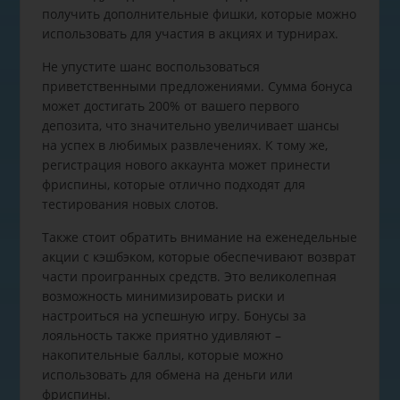
получить дополнительные фишки, которые можно
использовать для участия в акциях и турнирах.
Не упустите шанс воспользоваться
приветственными предложениями. Сумма бонуса
может достигать 200% от вашего первого
депозита, что значительно увеличивает шансы
на успех в любимых развлечениях. К тому же,
регистрация нового аккаунта может принести
фриспины, которые отлично подходят для
тестирования новых слотов.
Также стоит обратить внимание на еженедельные
акции с кэшбэком, которые обеспечивают возврат
части проигранных средств. Это великолепная
возможность минимизировать риски и
настроиться на успешную игру. Бонусы за
лояльность также приятно удивляют –
накопительные баллы, которые можно
использовать для обмена на деньги или
фриспины.