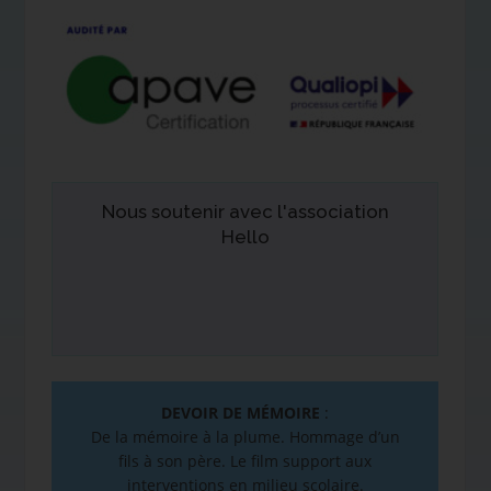
Nous soutenir avec l'association
Hello
DEVOIR DE MÉMOIRE
:
De la mémoire à la plume. Hommage d’un
fils à son père. Le film support aux
interventions en milieu scolaire.