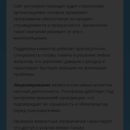
Сайт регулярно проходит аудит сторонними
организациями, которые проверяют
программное обеспечение на предмет
справедливости и прозрачности. Заключение
таких компаний укрывает от игр с
манипуляциями.
Поддержка клиентов работает круглосуточно.
Специалисты готовы помочь в решении любых
вопросов, что укрепляет доверие к ресурсу и
гарантирует быструю реакцию на возникшие
проблемы.
Лицензирование
является ключевым аспектом
честной деятельности. Платформа действует под
контролем уважаемой юрисдикции, что
подтверждает ее серьезность и обязательства
перед пользователями.
Проверка возрастных ограничений гарантирует,
что доступ к услугам имеют только