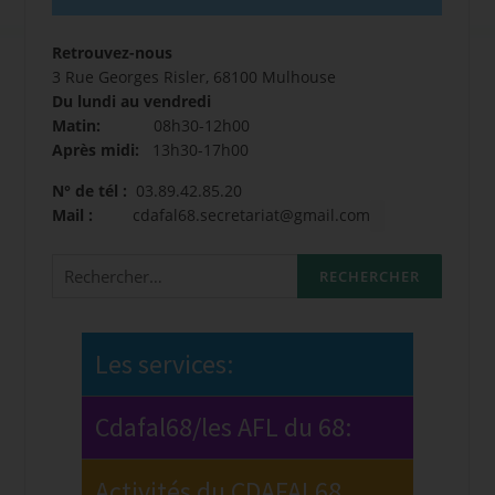
Retrouvez-nous
3 Rue Georges Risler, 68100 Mulhouse
Du lundi au vendredi
Matin:
08h30-12h00
Après midi:
13h30-17h00
N° de tél :
03.89.42.85.20
Mail :
cdafal68.secretariat@gmail.com