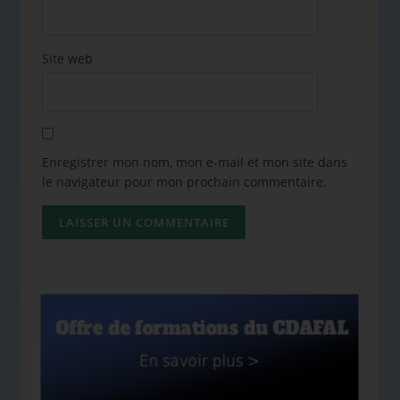
Site web
Enregistrer mon nom, mon e-mail et mon site dans
le navigateur pour mon prochain commentaire.