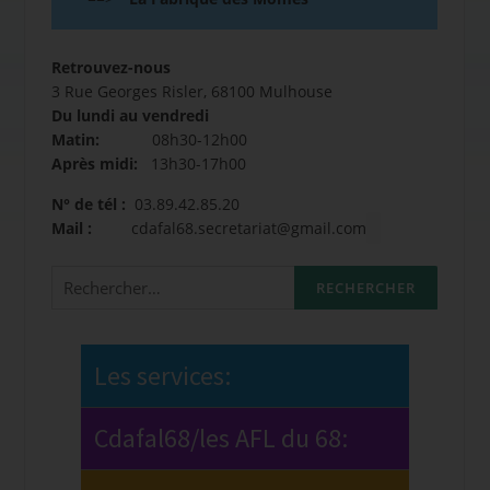
Retrouvez-nous
3 Rue Georges Risler, 68100 Mulhouse
Du lundi au vendredi
Matin:
08h30-12h00
Après midi:
13h30-17h00
N° de tél :
03.89.42.85.20
Mail :
cdafal68.secretariat@gmail.com