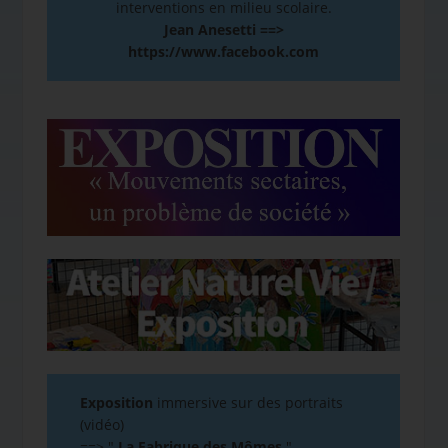
interventions en milieu scolaire.
Jean Anesetti ==>
https://www.facebook.com
Exposition
immersive sur des portraits
(vidéo)
==>
"
La Fabrique des Mômes
"