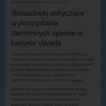
gier można znaleźć w
vavada opinie
.
Wskazówki dotyczące
wykorzystania
darmowych spinów w
kasynie Vavada
Rozpocznij korzystanie z bonusów, które oferują
możliwości zdobycia większych wygranych. Sprawdź
szczegółowe warunki każdej promocji, aby wiedzieć,
na które automaty możesz wykorzystać otrzymane
szanse. Zazwyczaj są one ograniczone do
konkretnych tytułów, więc zwróć na to uwagę.
Optymalizuj czas gry. Ustalenie harmonogramu,
podczas którego będziesz grał, pozwoli Ci lepiej
zarządzać budżetem. Na przykład, grając w
godzinach szczytu, możesz trafić na więcej