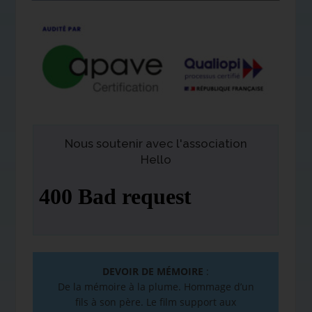
Nous soutenir avec l'association
Hello
DEVOIR DE MÉMOIRE
:
De la mémoire à la plume. Hommage d’un
fils à son père. Le film support aux