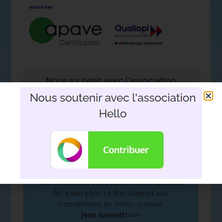
Nous soutenir avec l'association
Hello
DEVOIR DE MÉMOIRE
:
De la mémoire à la plume. Hommage d’un
fils à son père. Le film support aux
interventions en milieu scolaire.
Jean Anesetti ==>