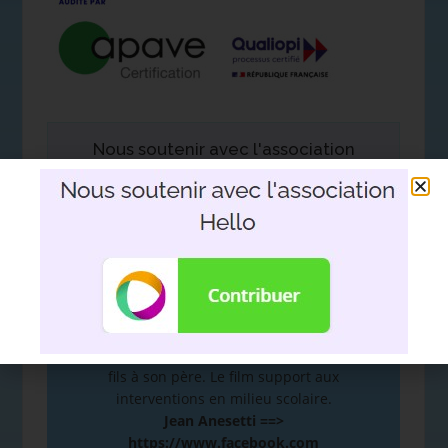
Nous soutenir avec l'association
Hello
DEVOIR DE MÉMOIRE
:
De la mémoire à la plume. Hommage d’un
fils à son père. Le film support aux
interventions en milieu scolaire.
Jean Anesetti ==>
https://www.facebook.com