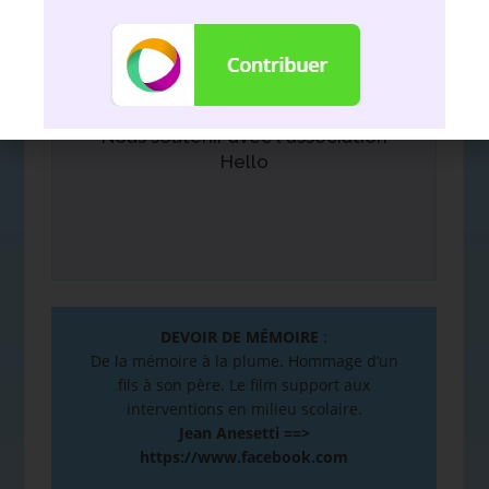
Nous soutenir avec l'association
Hello
DEVOIR DE MÉMOIRE
:
De la mémoire à la plume. Hommage d’un
fils à son père. Le film support aux
interventions en milieu scolaire.
Jean Anesetti ==>
https://www.facebook.com