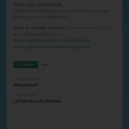
lire la suite sur Facabook:
https://www.facebook.com/main-basse-sur-ecole-
publiquecom-116840909477
et sur le site web du livre:
http://www.main-basse-
sur-ecole-publique.com/?
fbclid=IwAR3btcxsdDmK7yvCJPCWAcJJIs-
BSUNz_BiUmm-kWGJ1BMo4xNXJt08Kcko
Info
CATÉGORIES
Article précédent
MassaliavoX
Article suivant
La Fabrique des Mômes