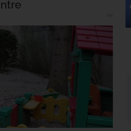
ntre
0