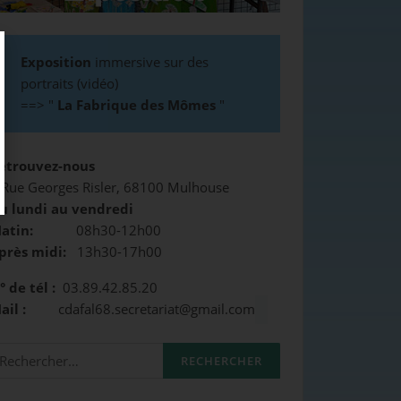
Exposition
immersive sur des
portraits (vidéo)
==>
"
La Fabrique des Mômes
"
etrouvez-nous
 Rue Georges Risler, 68100 Mulhouse
u lundi au vendredi
atin:
08h30-12h00
près midi:
13h30-17h00
° de tél :
03.89.42.85.20
Mail :
cdafal68.secretariat@gmail.com