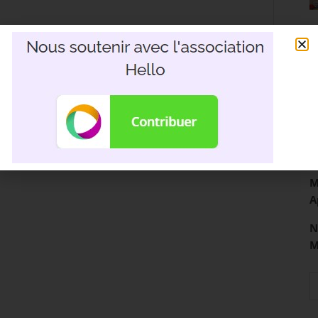
R
3
D
M
A
N