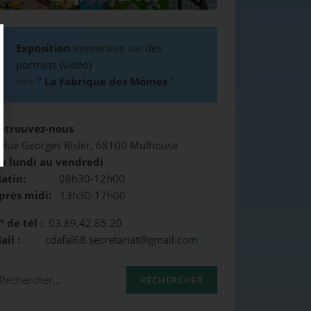
Exposition
immersive sur des
portraits (vidéo)
==>
"
La Fabrique des Mômes
"
etrouvez-nous
 Rue Georges Risler, 68100 Mulhouse
u lundi au vendredi
atin:
08h30-12h00
près midi:
13h30-17h00
° de tél :
03.89.42.85.20
Mail :
cdafal68.secretariat@gmail.com