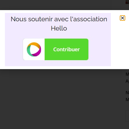
R
3
D
M
A
N