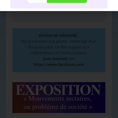
DEVOIR DE MÉMOIRE
:
De la mémoire à la plume. Hommage d’un
fils à son père. Le film support aux
interventions en milieu scolaire.
Jean Anesetti ==>
https://www.facebook.com