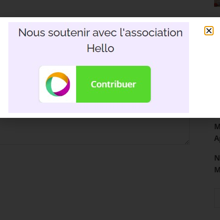
R
3
D
M
A
N