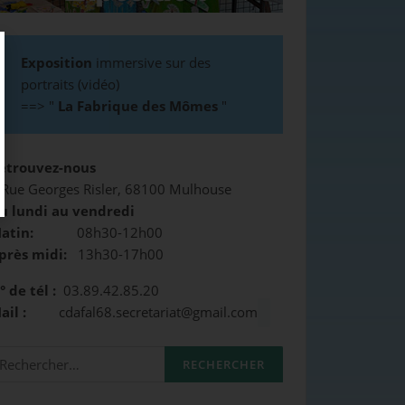
Exposition
immersive sur des
portraits (vidéo)
==>
"
La Fabrique des Mômes
"
etrouvez-nous
 Rue Georges Risler, 68100 Mulhouse
u lundi au vendredi
atin:
08h30-12h00
près midi:
13h30-17h00
° de tél :
03.89.42.85.20
Mail :
cdafal68.secretariat@gmail.com