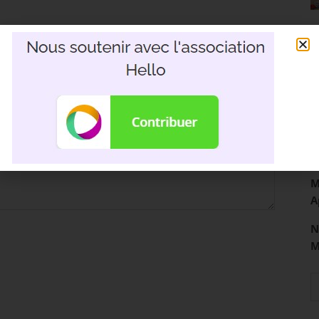
R
3
D
M
A
N