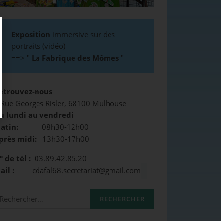
Exposition
immersive sur des
portraits (vidéo)
==>
"
La Fabrique des Mômes
"
etrouvez-nous
 Rue Georges Risler, 68100 Mulhouse
u lundi au vendredi
atin:
08h30-12h00
près midi:
13h30-17h00
° de tél :
03.89.42.85.20
Mail :
cdafal68.secretariat@gmail.com