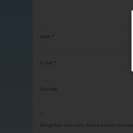
Nom
*
E-mail
*
Site web
Enregistrer mon nom, mon e-mail et mon sit