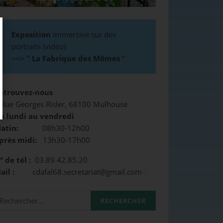
Exposition
immersive sur des
portraits (vidéo)
==>
"
La Fabrique des Mômes
"
etrouvez-nous
 Rue Georges Risler, 68100 Mulhouse
u lundi au vendredi
atin:
08h30-12h00
près midi:
13h30-17h00
° de tél :
03.89.42.85.20
Mail :
cdafal68.secretariat@gmail.com