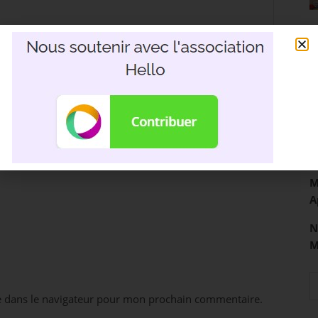
R
3
D
M
A
N
e dans le navigateur pour mon prochain commentaire.