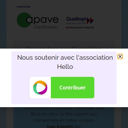
Nous soutenir avec l'association
Hello
DEVOIR DE MÉMOIRE
:
De la mémoire à la plume. Hommage d’un
fils à son père. Le film support aux
interventions en milieu scolaire.
Jean Anesetti ==>