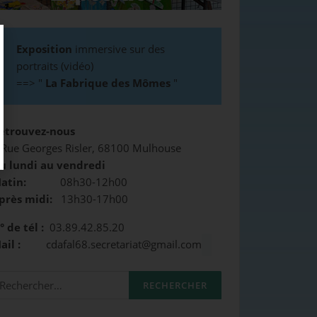
Exposition
immersive sur des
portraits (vidéo)
==>
"
La Fabrique des Mômes
"
etrouvez-nous
 Rue Georges Risler, 68100 Mulhouse
u lundi au vendredi
atin:
08h30-12h00
près midi:
13h30-17h00
° de tél :
03.89.42.85.20
Mail :
cdafal68.secretariat@gmail.com