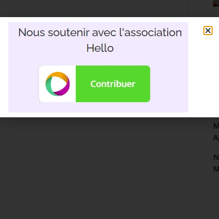
R
3
D
M
A
N