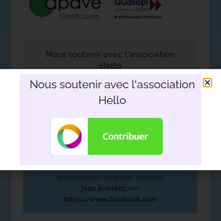
Nous soutenir avec l'association
Hello
DEVOIR DE MÉMOIRE
:
De la mémoire à la plume. Hommage d’un
fils à son père. Le film support aux
interventions en milieu scolaire.
Jean Anesetti ==>
https://www.facebook.com