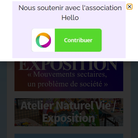
DEVOIR DE MÉMOIRE
:
De la mémoire à la plume. Hommage d’un
fils à son père. Le film support aux
interventions en milieu scolaire.
Jean Anesetti ==>
https://www.facebook.com